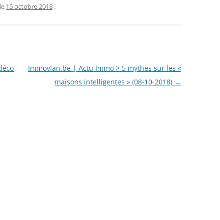
le
15 octobre 2018
.
déco
Immovlan.be | Actu Immo > 5 mythes sur les «
maisons intelligentes » (08-10-2018)
→