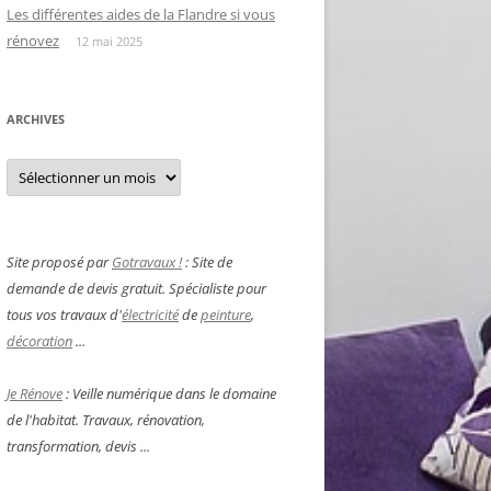
Les différentes aides de la Flandre si vous
rénovez
12 mai 2025
ARCHIVES
Archives
Site proposé par
Gotravaux !
: Site de
demande de devis gratuit. Spécialiste pour
tous vos travaux d'
électricité
de
peinture
,
décoration
...
Je Rénove
: Veille numérique dans le domaine
de l'habitat. Travaux, rénovation,
transformation, devis ...