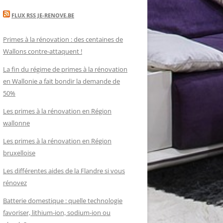
FLUX RSS JE-RENOVE.BE
Primes à la rénovation : des centaines de
Wallons contre-attaquent !
La fin du régime de primes à la rénovation
en Wallonie a fait bondir la demande de
50%
Les primes à la rénovation en Région
wallonne
Les primes à la rénovation en Région
bruxelloise
Les différentes aides de la Flandre si vous
rénovez
Batterie domestique : quelle technologie
favoriser, lithium-ion, sodium-ion ou