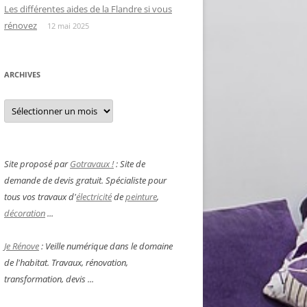
Les différentes aides de la Flandre si vous
rénovez
12 mai 2025
ARCHIVES
Archives
Site proposé par
Gotravaux !
: Site de
demande de devis gratuit. Spécialiste pour
tous vos travaux d'
électricité
de
peinture
,
décoration
...
Je Rénove
: Veille numérique dans le domaine
de l'habitat. Travaux, rénovation,
transformation, devis ...