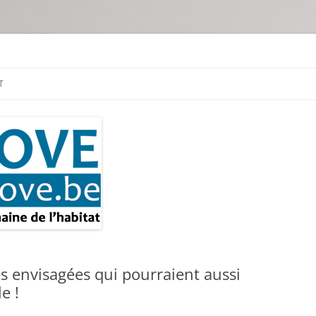
tion & travaux
T
es envisagées qui pourraient aussi
e !