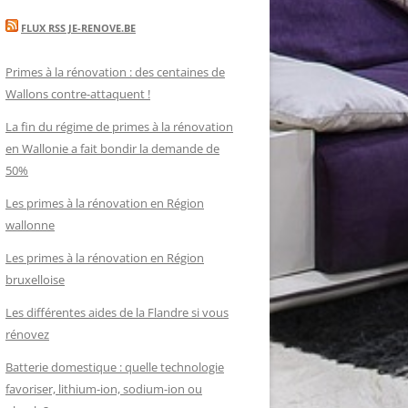
FLUX RSS JE-RENOVE.BE
Primes à la rénovation : des centaines de
Wallons contre-attaquent !
La fin du régime de primes à la rénovation
en Wallonie a fait bondir la demande de
50%
Les primes à la rénovation en Région
wallonne
Les primes à la rénovation en Région
bruxelloise
Les différentes aides de la Flandre si vous
rénovez
Batterie domestique : quelle technologie
favoriser, lithium-ion, sodium-ion ou