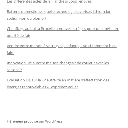
Les différentes aides de la Flandre si vous rénovez
Batterie domestique : quelle technologie favoriser, lithium-ion,
sodium-ion ou plomb ?
Chauffage au bois à Bruxelles : nouvelles règles pour une meilleure
qualité de l’air
Vendre votre maison à votre (vos) enfant(s) : voici comment bien
faire
Innovation : et si votre maison changeait de couleur avec les
saisons ?
Évaluation EIE sur la « neutralité en matière d’affectation des
énergies renouvelables » : exprimez-vous !
Fièrement propulsé par WordPress