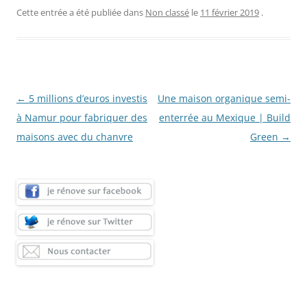
Cette entrée a été publiée dans
Non classé
le
11 février 2019
.
Navigation
←
5 millions d’euros investis
Une maison organique semi-
des
à Namur pour fabriquer des
enterrée au Mexique | Build
articles
maisons avec du chanvre
Green
→