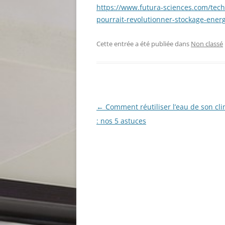
https://www.futura-sciences.com/tech/
pourrait-revolutionner-stockage-ene
Cette entrée a été publiée dans
Non classé
Navigation
←
Comment réutiliser l’eau de son cli
des
: nos 5 astuces
articles