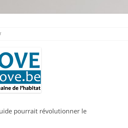
tion & travaux
T
quide pourrait révolutionner le