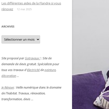
Les différentes aides de la Flandre si vous
rénovez
12 mai 2025
ARCHIVES
Archives
Site proposé par
Gotravaux !
: Site de
demande de devis gratuit. Spécialiste pour
tous vos travaux d'
électricité
de
peinture
,
décoration
...
Je Rénove
: Veille numérique dans le domaine
de l'habitat. Travaux, rénovation,
transformation, devis ...