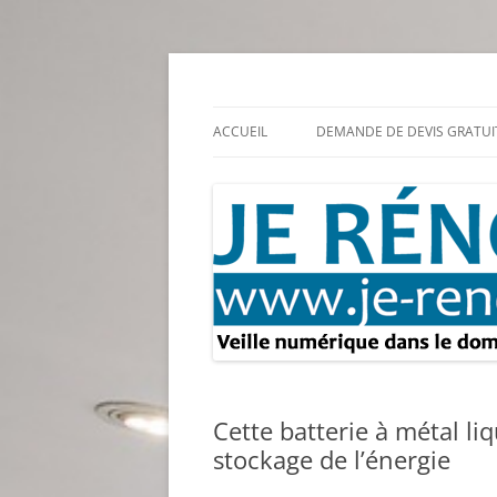
Aller
au
contenu
Rénovation et travaux – Toute l'actualité
Je rénove – Rénova
ACCUEIL
DEMANDE DE DEVIS GRATUI
Cette batterie à métal li
stockage de l’énergie