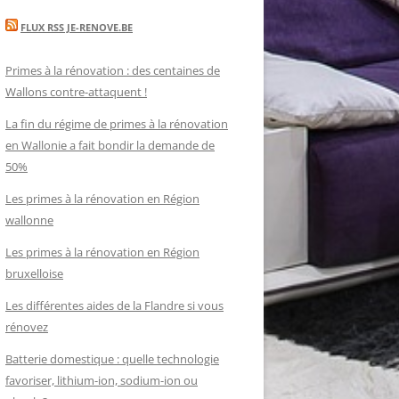
FLUX RSS JE-RENOVE.BE
Primes à la rénovation : des centaines de
Wallons contre-attaquent !
La fin du régime de primes à la rénovation
en Wallonie a fait bondir la demande de
50%
Les primes à la rénovation en Région
wallonne
Les primes à la rénovation en Région
bruxelloise
Les différentes aides de la Flandre si vous
rénovez
Batterie domestique : quelle technologie
favoriser, lithium-ion, sodium-ion ou