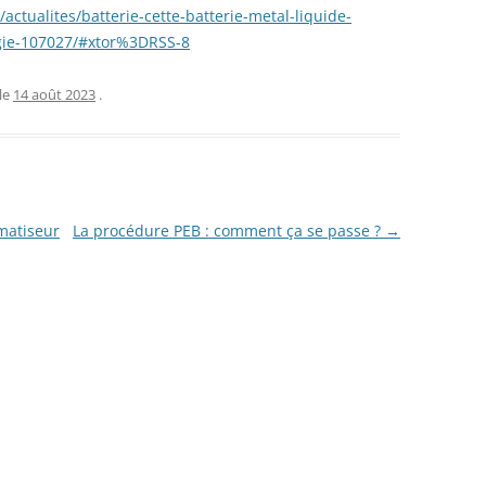
actualites/batterie-cette-batterie-metal-liquide-
rgie-107027/#xtor%3DRSS-8
le
14 août 2023
.
matiseur
La procédure PEB : comment ça se passe ?
→