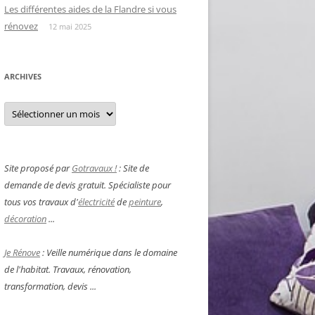
Les différentes aides de la Flandre si vous
rénovez
12 mai 2025
ARCHIVES
Archives
Site proposé par
Gotravaux !
: Site de
demande de devis gratuit. Spécialiste pour
tous vos travaux d'
électricité
de
peinture
,
décoration
...
Je Rénove
: Veille numérique dans le domaine
de l'habitat. Travaux, rénovation,
transformation, devis ...