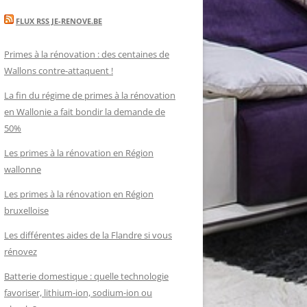
FLUX RSS JE-RENOVE.BE
Primes à la rénovation : des centaines de
Wallons contre-attaquent !
La fin du régime de primes à la rénovation
en Wallonie a fait bondir la demande de
50%
Les primes à la rénovation en Région
wallonne
Les primes à la rénovation en Région
bruxelloise
Les différentes aides de la Flandre si vous
rénovez
Batterie domestique : quelle technologie
favoriser, lithium-ion, sodium-ion ou