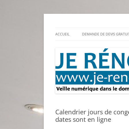
Aller
au
contenu
Rénovation et travaux – Toute l'actualité
Je rénove – Rénova
ACCUEIL
DEMANDE DE DEVIS GRATUI
Calendrier jours de cong
dates sont en ligne