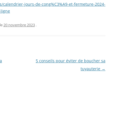
9s/calendrier-jours-de-cong%C3%A9-et-fermeture-2024-
ligne
le
20 novembre 2023
.
sa
5 conseils pour éviter de boucher sa
tuyauterie
→