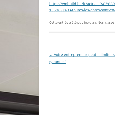
https://embuild.be/fr/actualit%C3%A
%E2%80%93-toutes-les-dates-sont-en-
Cette entrée a été publiée dans
Non classé
Navigation
←
Votre entrepreneur peut-il limiter 
des
garantie ?
articles