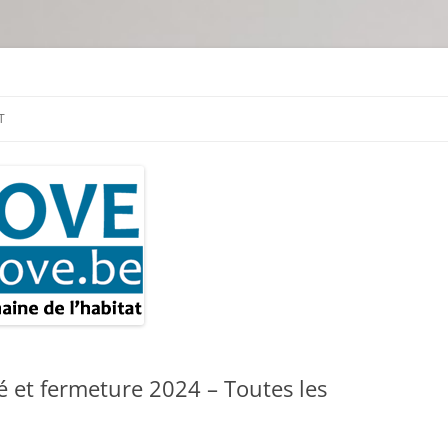
tion & travaux
T
é et fermeture 2024 – Toutes les