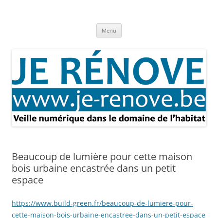
Aller
au
Je rénove – Rénovation & travaux
contenu
Rénovation et travaux – Toute l'actualité
Menu
Beaucoup de lumière pour cette maison
bois urbaine encastrée dans un petit
espace
https://www.build-green.fr/beaucoup-de-lumiere-pour-
cette-maison-bois-urbaine-encastree-dans-un-petit-espace