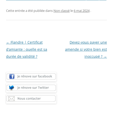
Cette entrée a été publiée dans
Non classé
le
6 mai 2024
.
Navigation
←
Flandre | Certificat
Devez-vous payer une
des
d’amiante : quelle est sa
amende si votre bien est
articles
durée de validité ?
inoccupé ?
→