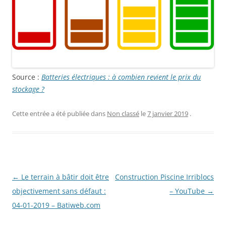
Source :
Batteries électriques : à combien revient le prix du
stockage ?
Cette entrée a été publiée dans
Non classé
le
7 janvier 2019
.
Navigation
←
Le terrain à bâtir doit être
Construction Piscine Irriblocs
des
objectivement sans défaut :
– YouTube
→
articles
04-01-2019 – Batiweb.com