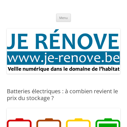
Aller
au
Je rénove – Rénovation & travaux
contenu
Rénovation et travaux – Toute l'actualité
Menu
Batteries électriques : à combien revient le
prix du stockage ?