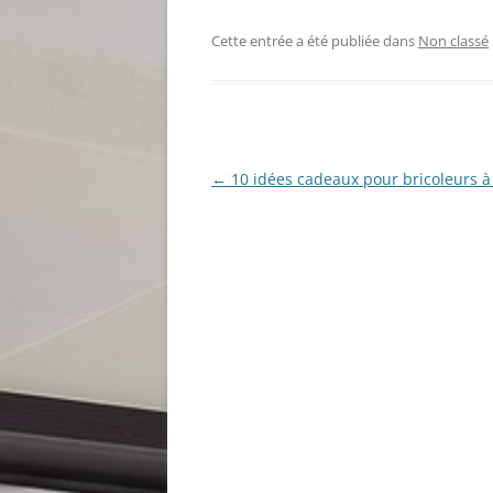
Cette entrée a été publiée dans
Non classé
Navigation
←
10 idées cadeaux pour bricoleurs à
des
articles