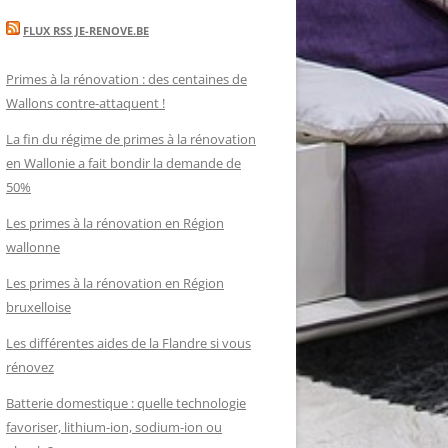
FLUX RSS JE-RENOVE.BE
Primes à la rénovation : des centaines de
Wallons contre-attaquent !
La fin du régime de primes à la rénovation
en Wallonie a fait bondir la demande de
50%
Les primes à la rénovation en Région
wallonne
Les primes à la rénovation en Région
bruxelloise
Les différentes aides de la Flandre si vous
rénovez
Batterie domestique : quelle technologie
favoriser, lithium-ion, sodium-ion ou