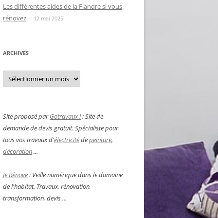
Les différentes aides de la Flandre si vous
rénovez
12 mai 2025
ARCHIVES
Archives
Site proposé par
Gotravaux !
: Site de
demande de devis gratuit. Spécialiste pour
tous vos travaux d'
électricité
de
peinture
,
décoration
...
Je Rénove
: Veille numérique dans le domaine
de l'habitat. Travaux, rénovation,
transformation, devis ...