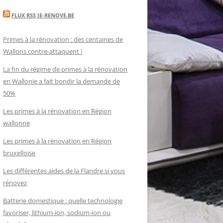
FLUX RSS JE-RENOVE.BE
Primes à la rénovation : des centaines de
Wallons contre-attaquent !
La fin du régime de primes à la rénovation
en Wallonie a fait bondir la demande de
50%
Les primes à la rénovation en Région
wallonne
Les primes à la rénovation en Région
bruxelloise
Les différentes aides de la Flandre si vous
rénovez
Batterie domestique : quelle technologie
favoriser, lithium-ion, sodium-ion ou