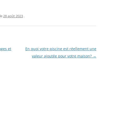
le
28 août 2023
.
ages et
En quoi votre piscine est réellement une
valeur ajoutée pour votre maison?
→