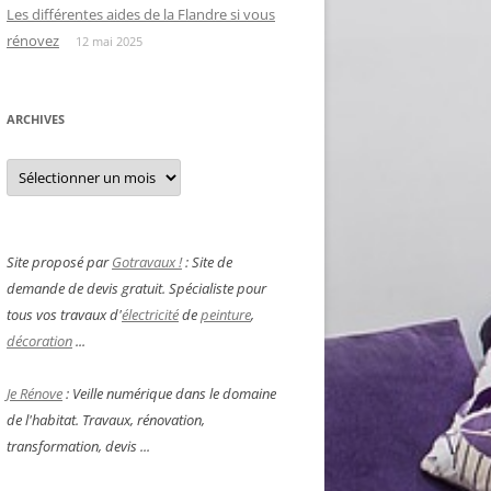
Les différentes aides de la Flandre si vous
rénovez
12 mai 2025
ARCHIVES
Archives
Site proposé par
Gotravaux !
: Site de
demande de devis gratuit. Spécialiste pour
tous vos travaux d'
électricité
de
peinture
,
décoration
...
Je Rénove
: Veille numérique dans le domaine
de l'habitat. Travaux, rénovation,
transformation, devis ...