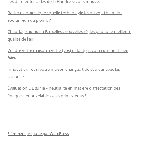
Les différentes aides de la Flandre si vous rénovez
Batterie domestique : quelle technologie favoriser, lithium-ion,
sodium-ion ou plomb ?
Chauffage au bois à Bruxelles : nouvelles règles pour une meilleure
qualité de l’air
Vendre votre maison à votre (vos) enfant(s) : voici comment bien
faire
Innovation : et si votre maison changeait de couleur avec les
saisons ?
Évaluation EIE sur la « neutralité en matière d’affectation des
énergies renouvelables » : exprimez-vous !
Fièrement propulsé par WordPress