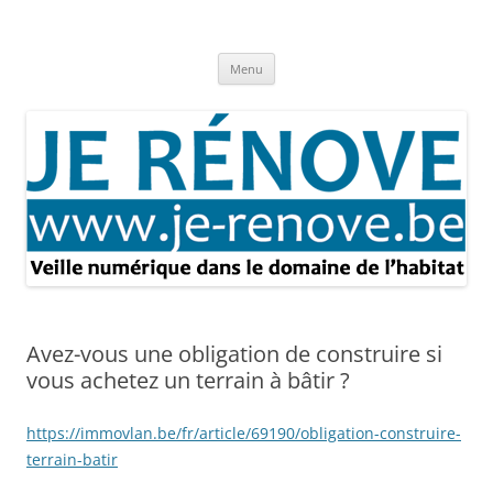
Aller
au
Je rénove – Rénovation & travaux
contenu
Rénovation et travaux – Toute l'actualité
Menu
Avez-vous une obligation de construire si
vous achetez un terrain à bâtir ?
https://immovlan.be/fr/article/69190/obligation-construire-
terrain-batir