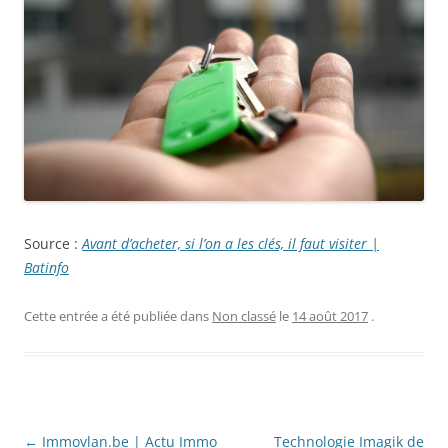
Source :
Avant d’acheter, si l’on a les clés, il faut visiter |
Batinfo
Cette entrée a été publiée dans
Non classé
le
14 août 2017
.
Navigation
←
Immovlan.be | Actu Immo
Technologie Imagik de