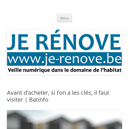
Aller
au
Je rénove – Rénovation & travaux
contenu
Rénovation et travaux – Toute l'actualité
Menu
Avant d’acheter, si l’on a les clés, il faut
visiter | Batinfo