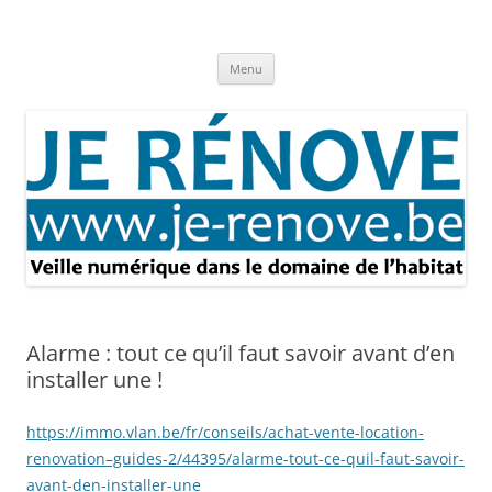
Aller
au
Je rénove – Rénovation & travaux
contenu
Rénovation et travaux – Toute l'actualité
Menu
Alarme : tout ce qu’il faut savoir avant d’en
installer une !
https://immo.vlan.be/fr/conseils/achat-vente-location-
renovation–guides-2/44395/alarme-tout-ce-quil-faut-savoir-
avant-den-installer-une