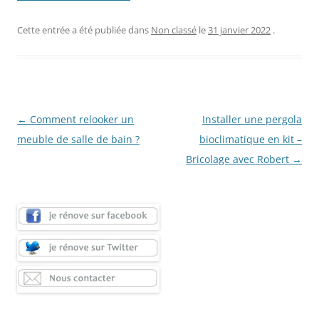
Cette entrée a été publiée dans
Non classé
le
31 janvier 2022
.
Navigation
←
Comment relooker un
Installer une pergola
des
meuble de salle de bain ?
bioclimatique en kit –
articles
Bricolage avec Robert
→