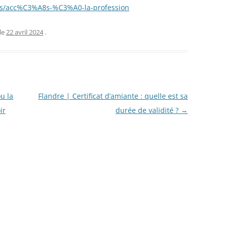
A9s/acc%C3%A8s-%C3%A0-la-profession
le
22 avril 2024
.
u la
Flandre | Certificat d’amiante : quelle est sa
ir
durée de validité ?
→