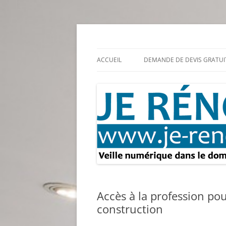
Aller
au
contenu
Rénovation et travaux – Toute l'actualité
Je rénove – Rénova
ACCUEIL
DEMANDE DE DEVIS GRATUI
Accès à la profession pou
construction