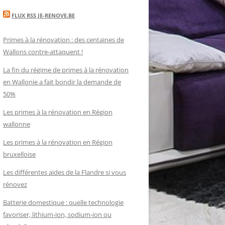
FLUX RSS JE-RENOVE.BE
Primes à la rénovation : des centaines de
Wallons contre-attaquent !
La fin du régime de primes à la rénovation
en Wallonie a fait bondir la demande de
50%
Les primes à la rénovation en Région
wallonne
Les primes à la rénovation en Région
bruxelloise
Les différentes aides de la Flandre si vous
rénovez
Batterie domestique : quelle technologie
favoriser, lithium-ion, sodium-ion ou