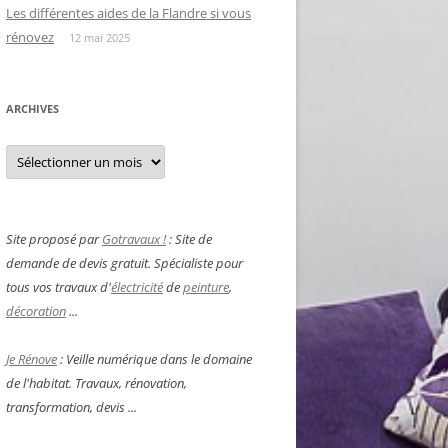
Les différentes aides de la Flandre si vous
rénovez
12 mai 2025
ARCHIVES
Archives
Site proposé par
Gotravaux !
: Site de
demande de devis gratuit. Spécialiste pour
tous vos travaux d'
électricité
de
peinture
,
décoration
...
Je Rénove
: Veille numérique dans le domaine
de l'habitat. Travaux, rénovation,
transformation, devis ...