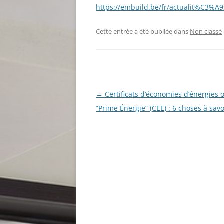
https://embuild.be/fr/actualit%C3%
Cette entrée a été publiée dans
Non classé
Navigation
←
Certificats d’économies d’énergies o
des
“Prime Énergie” (CEE) : 6 choses à savo
articles