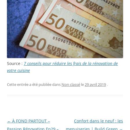
Source :
7 conseils pour réduire les frais de la rénovation de
votre cuisine
Cette entrée a été publiée dans
Non classé
le
29 avril 2019
.
Navigation
←
À FOND PARTOUT –
Confort dans le neuf : les
des
Passion Rénovation Ep29 –
menuiseries | Build Green
→