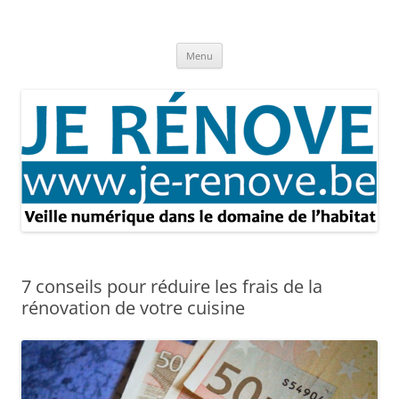
Aller
au
Je rénove – Rénovation & travaux
contenu
Rénovation et travaux – Toute l'actualité
Menu
7 conseils pour réduire les frais de la
rénovation de votre cuisine