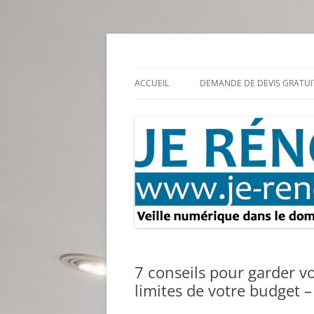
Aller
au
contenu
Rénovation et travaux – Toute l'actualité
Je rénove – Rénova
ACCUEIL
DEMANDE DE DEVIS GRATUI
7 conseils pour garder v
limites de votre budget –