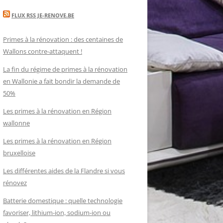
FLUX RSS JE-RENOVE.BE
Primes à la rénovation : des centaines de
Wallons contre-attaquent !
La fin du régime de primes à la rénovation
en Wallonie a fait bondir la demande de
50%
Les primes à la rénovation en Région
wallonne
Les primes à la rénovation en Région
bruxelloise
Les différentes aides de la Flandre si vous
rénovez
Batterie domestique : quelle technologie
favoriser, lithium-ion, sodium-ion ou