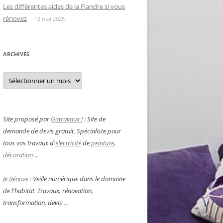
Les différentes aides de la Flandre si vous
rénovez
12 mai 2025
ARCHIVES
Archives
Site proposé par
Gotravaux !
: Site de
demande de devis gratuit. Spécialiste pour
tous vos travaux d'
électricité
de
peinture
,
décoration
...
Je Rénove
: Veille numérique dans le domaine
de l'habitat. Travaux, rénovation,
transformation, devis ...