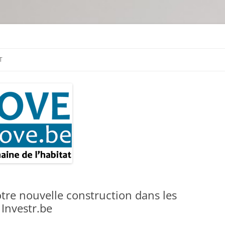
tion & travaux
T
otre nouvelle construction dans les
 Investr.be