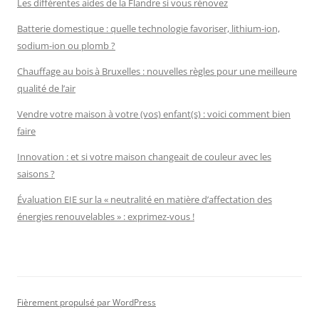
Les différentes aides de la Flandre si vous rénovez
Batterie domestique : quelle technologie favoriser, lithium-ion,
sodium-ion ou plomb ?
Chauffage au bois à Bruxelles : nouvelles règles pour une meilleure
qualité de l’air
Vendre votre maison à votre (vos) enfant(s) : voici comment bien
faire
Innovation : et si votre maison changeait de couleur avec les
saisons ?
Évaluation EIE sur la « neutralité en matière d’affectation des
énergies renouvelables » : exprimez-vous !
Fièrement propulsé par WordPress