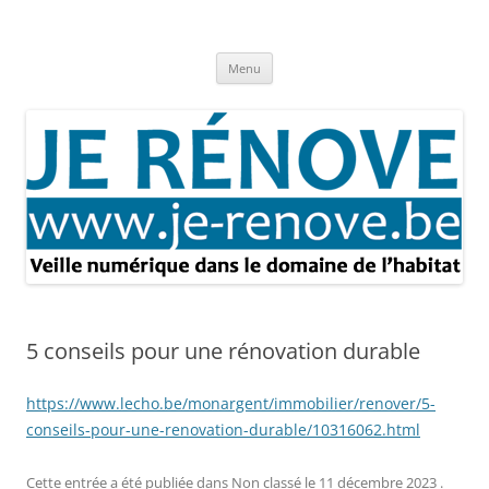
Aller
au
Je rénove – Rénovation & travaux
contenu
Rénovation et travaux – Toute l'actualité
Menu
5 conseils pour une rénovation durable
https://www.lecho.be/monargent/immobilier/renover/5-
conseils-pour-une-renovation-durable/10316062.html
Cette entrée a été publiée dans
Non classé
le
11 décembre 2023
.