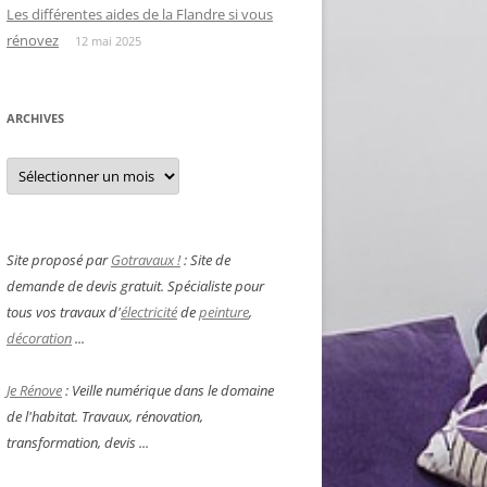
Les différentes aides de la Flandre si vous
rénovez
12 mai 2025
ARCHIVES
Archives
Site proposé par
Gotravaux !
: Site de
demande de devis gratuit. Spécialiste pour
tous vos travaux d'
électricité
de
peinture
,
décoration
...
Je Rénove
: Veille numérique dans le domaine
de l'habitat. Travaux, rénovation,
transformation, devis ...