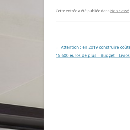
Cette entrée a été publiée dans
Non classé
Navigation
←
Attention : en 2019 construire coût
des
15.600 euros de plus – Budget – Livios
articles