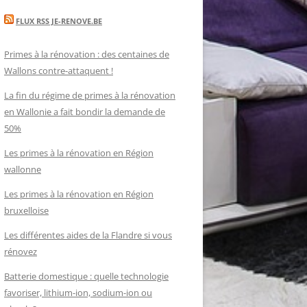
FLUX RSS JE-RENOVE.BE
Primes à la rénovation : des centaines de
Wallons contre-attaquent !
La fin du régime de primes à la rénovation
en Wallonie a fait bondir la demande de
50%
Les primes à la rénovation en Région
wallonne
Les primes à la rénovation en Région
bruxelloise
Les différentes aides de la Flandre si vous
rénovez
Batterie domestique : quelle technologie
favoriser, lithium-ion, sodium-ion ou