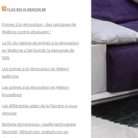
FLUX RSS JE-RENOVE.BE
Primes à la rénovation : des centaines de
Wallons contre-attaquent !
La fin du régime de primes à la rénovation
en Wallonie a fait bondir la demande de
50%
Les primes à la rénovation en Région
wallonne
Les primes à la rénovation en Région
bruxelloise
Les différentes aides de la Flandre si vous
rénovez
Batterie domestique : quelle technologie
favoriser, lithium-ion, sodium-ion ou