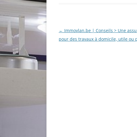
Navigation
←
Immovlan.be | Conseils > Une ass
des
pour des travaux à domicile, utile ou 
articles