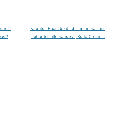
urance
Nautilus Houseboat : des mini maisons
pas ?
flottantes allemandes | Build Green
→