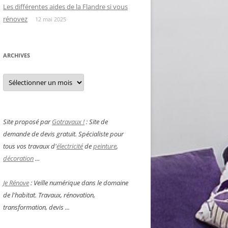
Les différentes aides de la Flandre si vous
rénovez
12 mai 2025
ARCHIVES
Archives
Site proposé par
Gotravaux !
: Site de
demande de devis gratuit. Spécialiste pour
tous vos travaux d'
électricité
de
peinture
,
décoration
...
Je Rénove
: Veille numérique dans le domaine
de l'habitat. Travaux, rénovation,
transformation, devis ...