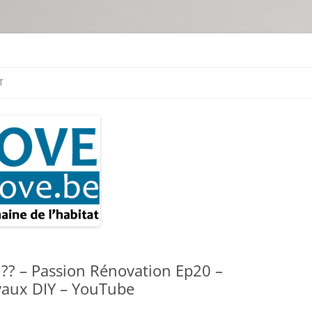
tion & travaux
T
? – Passion Rénovation Ep20 –
vaux DIY – YouTube