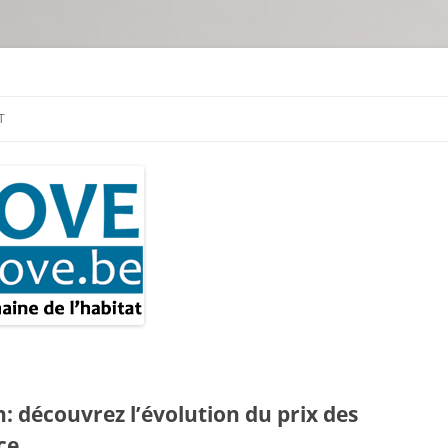
tion & travaux
T
: découvrez l’évolution du prix des
ce