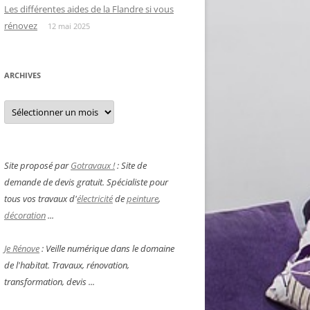
Les différentes aides de la Flandre si vous
rénovez
12 mai 2025
ARCHIVES
Archives
Site proposé par
Gotravaux !
: Site de
demande de devis gratuit. Spécialiste pour
tous vos travaux d'
électricité
de
peinture
,
décoration
...
Je Rénove
: Veille numérique dans le domaine
de l'habitat. Travaux, rénovation,
transformation, devis ...