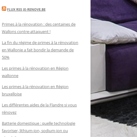
FLUX RSS JE-RENOVE.BE
Primes à la rénovation : des centaines de
Wallons contre-attaquent !
La fin du régime de primes à la rénovation
en Wallonie a fait bondir la demande de
50%
Les primes à la rénovation en Région
wallonne
Les primes à la rénovation en Région
bruxelloise
Les différentes aides de la Flandre si vous
rénovez
Batterie domestique : quelle technologie
favoriser, lithium-ion, sodium-ion ou