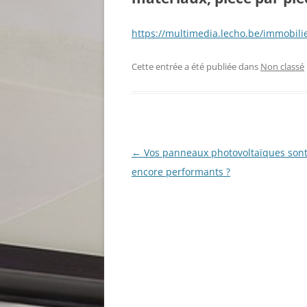
https://multimedia.lecho.be/immobili
Cette entrée a été publiée dans
Non classé
Navigation
←
Vos panneaux photovoltaïques sont-
des
encore performants ?
articles