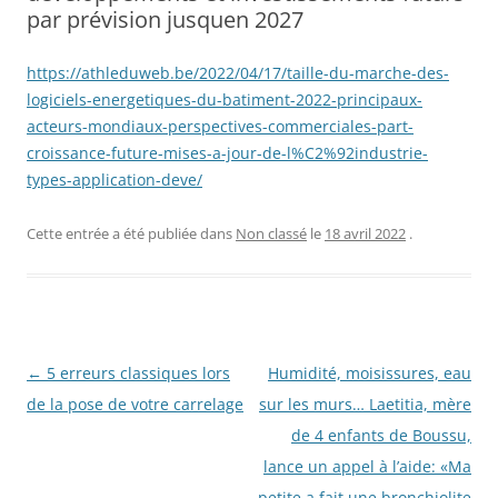
par prévision jusquen 2027
https://athleduweb.be/2022/04/17/taille-du-marche-des-
logiciels-energetiques-du-batiment-2022-principaux-
acteurs-mondiaux-perspectives-commerciales-part-
croissance-future-mises-a-jour-de-l%C2%92industrie-
types-application-deve/
Cette entrée a été publiée dans
Non classé
le
18 avril 2022
.
Navigation
←
5 erreurs classiques lors
Humidité, moisissures, eau
des
de la pose de votre carrelage
sur les murs… Laetitia, mère
articles
de 4 enfants de Boussu,
lance un appel à l’aide: «Ma
petite a fait une bronchiolite