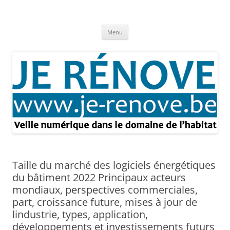
Aller
au
Je rénove – Rénovation & travaux
contenu
Rénovation et travaux – Toute l'actualité
Menu
Taille du marché des logiciels énergétiques
du bâtiment 2022 Principaux acteurs
mondiaux, perspectives commerciales,
part, croissance future, mises à jour de
lindustrie, types, application,
développements et investissements futurs