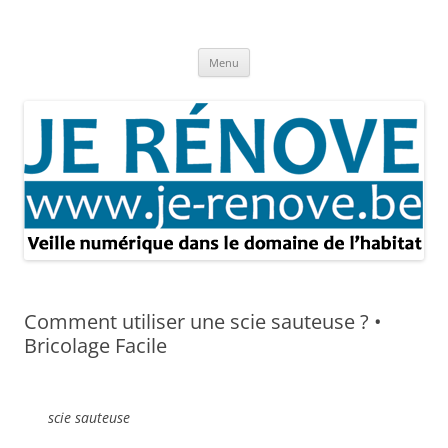
Aller
au
Je rénove – Rénovation & travaux
contenu
Rénovation et travaux – Toute l'actualité
Menu
Comment utiliser une scie sauteuse ? •
Bricolage Facile
scie sauteuse