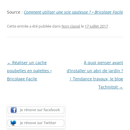
Source :
Comment utiliser une scie sauteuse ? • Bricolage Facile
Cette entrée a été publiée dans
Non classé
le
17 juillet 2017
.
Navigation
←
Réaliser un cache
À quoi penser avant
des
poubelles en palettes •
d’installer un abri de jardin ?
articles
Bricolage Facile
| Tendance travaux, le blog
Technitoit
→