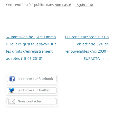
Cette entrée a été publiée dans
Non classé
le
18 juin 2018
.
Navigation
←
Immovlan.be | Actu Immo
L’Europe s’accorde sur un
des
> Tout ce qu’il faut savoir sur
objectif de 32% de
articles
les droits d’enregistrement
renouvelables d’ici 2030 –
adaptés (15-06-2018)
EURACTIV.fr
→